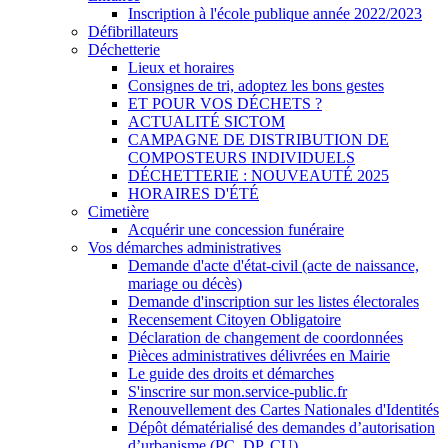
Inscription à l'école publique année 2022/2023
Défibrillateurs
Déchetterie
Lieux et horaires
Consignes de tri, adoptez les bons gestes
ET POUR VOS DÉCHETS ?
ACTUALITÉ SICTOM
CAMPAGNE DE DISTRIBUTION DE
COMPOSTEURS INDIVIDUELS
DÉCHETTERIE : NOUVEAUTÉ 2025
HORAIRES D'ÉTÉ
Cimetière
Acquérir une concession funéraire
Vos démarches administratives
Demande d'acte d'état-civil (acte de naissance,
mariage ou décès)
Demande d'inscription sur les listes électorales
Recensement Citoyen Obligatoire
Déclaration de changement de coordonnées
Pièces administratives délivrées en Mairie
Le guide des droits et démarches
S'inscrire sur mon.service-public.fr
Renouvellement des Cartes Nationales d'Identités
Dépôt dématérialisé des demandes d’autorisation
d’urbanisme (PC, DP, CU)