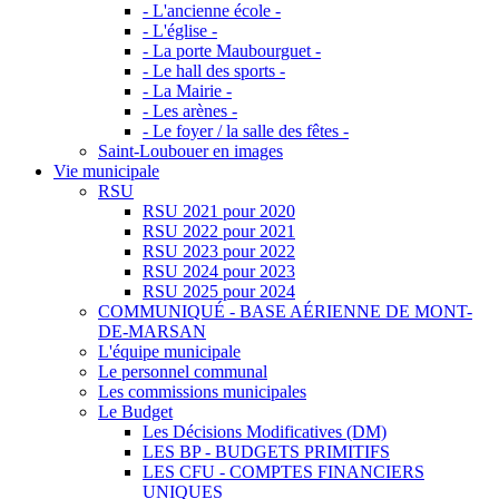
- L'ancienne école -
- L'église -
- La porte Maubourguet -
- Le hall des sports -
- La Mairie -
- Les arènes -
- Le foyer / la salle des fêtes -
Saint-Loubouer en images
Vie municipale
RSU
RSU 2021 pour 2020
RSU 2022 pour 2021
RSU 2023 pour 2022
RSU 2024 pour 2023
RSU 2025 pour 2024
COMMUNIQUÉ - BASE AÉRIENNE DE MONT-
DE-MARSAN
L'équipe municipale
Le personnel communal
Les commissions municipales
Le Budget
Les Décisions Modificatives (DM)
LES BP - BUDGETS PRIMITIFS
LES CFU - COMPTES FINANCIERS
UNIQUES