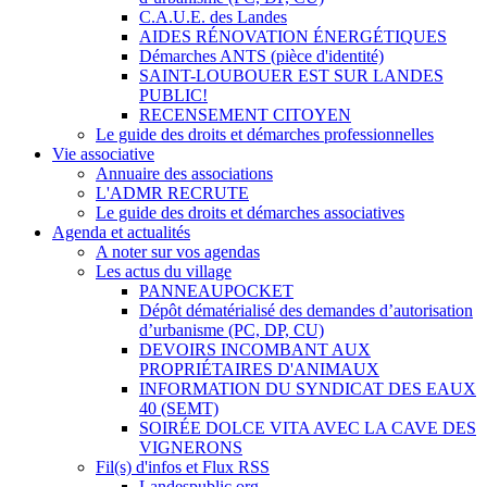
C.A.U.E. des Landes
AIDES RÉNOVATION ÉNERGÉTIQUES
Démarches ANTS (pièce d'identité)
SAINT-LOUBOUER EST SUR LANDES
PUBLIC!
RECENSEMENT CITOYEN
Le guide des droits et démarches professionnelles
Vie associative
Annuaire des associations
L'ADMR RECRUTE
Le guide des droits et démarches associatives
Agenda et actualités
A noter sur vos agendas
Les actus du village
PANNEAUPOCKET
Dépôt dématérialisé des demandes d’autorisation
d’urbanisme (PC, DP, CU)
DEVOIRS INCOMBANT AUX
PROPRIÉTAIRES D'ANIMAUX
INFORMATION DU SYNDICAT DES EAUX
40 (SEMT)
SOIRÉE DOLCE VITA AVEC LA CAVE DES
VIGNERONS
Fil(s) d'infos et Flux RSS
Landespublic.org