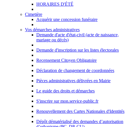
HORAIRES D'ÉTÉ
Cimetière
Acquérir une concession funéraire
Vos démarches administratives
Demande d'acte d'état-civil (acte de naissance,
mariage ou décès)
Demande d'inscription sur les listes électorales
Recensement Citoyen Obligatoire
Déclaration de changement de coordonnées
Pièces administratives délivrées en Mairie
Le guide des droits et démarches
S'inscrire sur mon.service-public.fr
Renouvellement des Cartes Nationales d'Identités
Dépôt dématérialisé des demandes d’autorisation
d’urbanisme (PC, DP, CU)