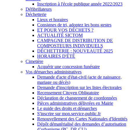
Inscription à l'école publique année 2022/2023
Défibrillateurs
Déchetterie
Lieux et horaires
Consignes de tri, adoptez les bons gestes
ET POUR VOS DÉCHETS ?
ACTUALITÉ SICTOM
CAMPAGNE DE DISTRIBUTION DE
COMPOSTEURS INDIVIDUELS
DÉCHETTERIE : NOUVEAUTÉ 2025
HORAIRES D'ÉTÉ
Cimetière
Acquérir une concession funéraire
Vos démarches administratives
Demande d'acte d'état-civil (acte de naissance,
mariage ou décès)
Demande d'inscription sur les listes électorales
Recensement Citoyen Obligatoire
Déclaration de changement de coordonnées
Pièces administratives délivrées en Mairie
Le guide des droits et démarches
S'inscrire sur mon.service-public.fr
Renouvellement des Cartes Nationales d'Identités
Dépôt dématérialisé des demandes d’autorisation
d’urbanisme (PC, DP, CU)