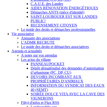
C.A.U.E. des Landes
AIDES RÉNOVATION ÉNERGÉTIQUES
Démarches ANTS (pièce d'identité)
SAINT-LOUBOUER EST SUR LANDES
PUBLIC!
RECENSEMENT CITOYEN
Le guide des droits et démarches professionnelles
Vie associative
Annuaire des associations
L'ADMR RECRUTE
Le guide des droits et démarches associatives
Agenda et actualités
A noter sur vos agendas
Les actus du village
PANNEAUPOCKET
Dépôt dématérialisé des demandes d’autorisation
d’urbanisme (PC, DP, CU)
DEVOIRS INCOMBANT AUX
PROPRIÉTAIRES D'ANIMAUX
INFORMATION DU SYNDICAT DES EAUX
40 (SEMT)
SOIRÉE DOLCE VITA AVEC LA CAVE DES
VIGNERONS
Fil(s) d'infos et Flux RSS
Landespublic.org