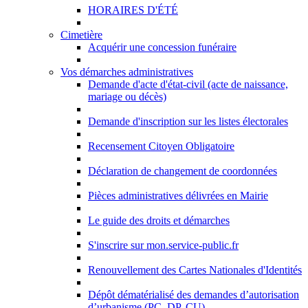
HORAIRES D'ÉTÉ
Cimetière
Acquérir une concession funéraire
Vos démarches administratives
Demande d'acte d'état-civil (acte de naissance,
mariage ou décès)
Demande d'inscription sur les listes électorales
Recensement Citoyen Obligatoire
Déclaration de changement de coordonnées
Pièces administratives délivrées en Mairie
Le guide des droits et démarches
S'inscrire sur mon.service-public.fr
Renouvellement des Cartes Nationales d'Identités
Dépôt dématérialisé des demandes d’autorisation
d’urbanisme (PC, DP, CU)