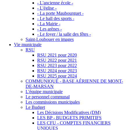
- L'ancienne école -
- L'église -
- La porte Maubourguet -
- Le hall des sports -
- La Mairie -
- Les arènes -
- Le foyer / la salle des fêtes -
Saint-Loubouer en images
Vie municipale
RSU
RSU 2021 pour 2020
RSU 2022 pour 2021
RSU 2023 pour 2022
RSU 2024 pour 2023
RSU 2025 pour 2024
COMMUNIQUÉ - BASE AÉRIENNE DE MONT-
DE-MARSAN
L'équipe municipale
Le personnel communal
Les commissions municipales
Le Budget
Les Décisions Modificatives (DM)
LES BP - BUDGETS PRIMITIFS
LES CFU - COMPTES FINANCIERS
UNIQUES