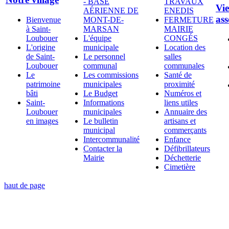
- BASE
TRAVAUX
Vie
AÉRIENNE DE
ENEDIS
ass
Bienvenue
MONT-DE-
FERMETURE
à Saint-
MARSAN
MAIRIE
Loubouer
L'équipe
CONGÉS
L'origine
municipale
Location des
de Saint-
Le personnel
salles
Loubouer
communal
communales
Le
Les commissions
Santé de
patrimoine
municipales
proximité
bâti
Le Budget
Numéros et
Saint-
Informations
liens utiles
Loubouer
municipales
Annuaire des
en images
Le bulletin
artisans et
municipal
commerçants
Intercommunalité
Enfance
Contacter la
Défibrillateurs
Mairie
Déchetterie
Cimetière
haut de page